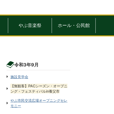
やぶ音楽祭
ホール・公民館
令和3年9月
施設見学会
【無観客】PACシーズン・オープニ
ング・フェスティバルin養父市
やぶ市民交流広場オープニングセレ
モニー